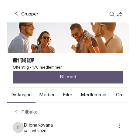
Grupper
HAPPY FOODS Group
Offentlig
·
170 medlemmer
Bli med
Diskusjon
Medier
Filer
Medlemmer
Om
Tilbake
DilonaKovana
DilonaKovana
14. juni 2026