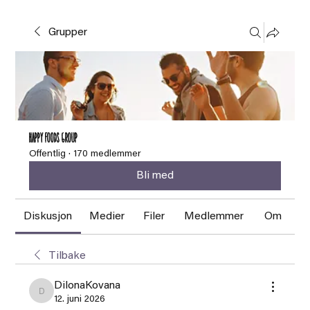
Grupper
HAPPY FOODS Group
Offentlig
·
170 medlemmer
Bli med
Diskusjon
Medier
Filer
Medlemmer
Om
Tilbake
DilonaKovana
DilonaKovana
12. juni 2026