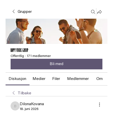
Grupper
HAPPY FOODS Group
Offentlig
·
171 medlemmer
Bli med
Diskusjon
Medier
Filer
Medlemmer
Om
Tilbake
DilonaKovana
DilonaKovana
18. juni 2026