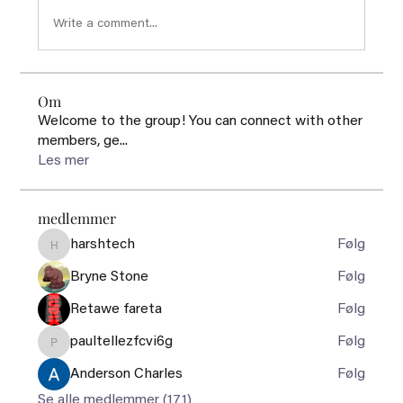
Write a comment...
Om
Welcome to the group! You can connect with other
members, ge
...
Les mer
medlemmer
harshtech
Følg
harshtech
Bryne Stone
Følg
Retawe fareta
Følg
paultellezfcvi6g
Følg
paultellezfcvi6g
Anderson Charles
Følg
Se alle medlemmer (171)