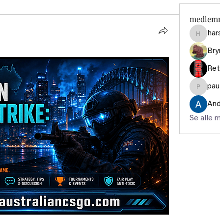
medlem
har
harshte
Bry
Ret
pau
paultell
And
Se alle 