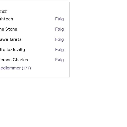
mer
shtech
Følg
ch
ne Stone
Følg
awe fareta
Følg
ltellezfcvi6g
Følg
ezfcvi6g
erson Charles
Følg
medlemmer (171)