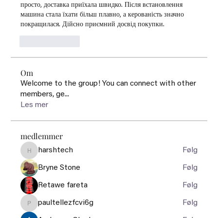
просто, доставка приїхала швидко. Після встановлення 
машина стала їхати більш плавно, а керованість значно 
покращилася. Дійсно приємний досвід покупки.
Like
Reply
Om
Welcome to the group! You can connect with other
members, ge
...
Les mer
medlemmer
harshtech
Følg
harshtech
Bryne Stone
Følg
Retawe fareta
Følg
paultellezfcvi6g
Følg
paultellezfcvi6g