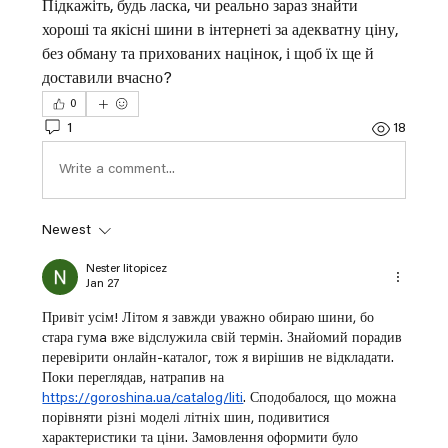
Підкажіть, будь ласка, чи реально зараз знайти 
хороші та якісні шини в інтернеті за адекватну ціну, 
без обману та прихованих націнок, і щоб їх ще й 
доставили вчасно?
0
1
18
Write a comment...
Newest
Nester litopicez
Jan 27
Привіт усім! Літом я завжди уважно обираю шини, бо 
стара гумa вже відслужила свій термін. Знайомий порадив 
перевірити онлайн-каталог, тож я вирішив не відкладати. 
Поки переглядав, натрапив на 
https://goroshina.ua/catalog/liti
. Сподобалося, що можна 
порівняти різні моделі літніх шин, подивитися 
характеристики та ціни. Замовлення оформити було 