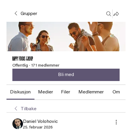
Grupper
HAPPY FOODS Group
Offentlig
·
171 medlemmer
Bli med
Diskusjon
Medier
Filer
Medlemmer
Om
Tilbake
Daniel Volohovic
25. februar 2026