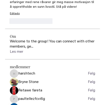
erfaringer med rene råvarer gir meg masse motivasjon til 
å opprettholde en sunn livsstil. Stå på videre!
Editado
Me gusta
Reaccionar
Om
Welcome to the group! You can connect with other
members, ge
...
Les mer
medlemmer
harshtech
Følg
harshtech
Bryne Stone
Følg
Retawe fareta
Følg
paultellezfcvi6g
Følg
paultellezfcvi6g