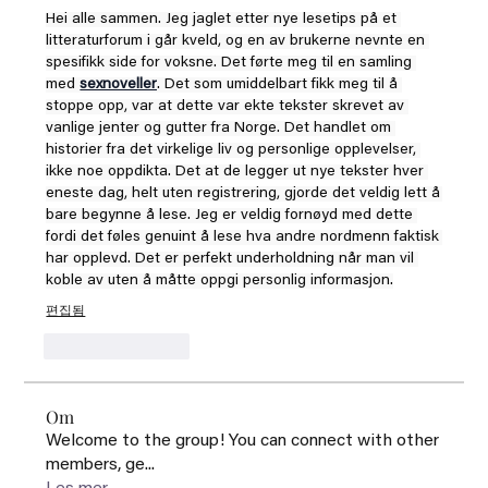
Hei alle sammen. Jeg jaglet etter nye lesetips på et 
litteraturforum i går kveld, og en av brukerne nevnte en 
spesifikk side for voksne. Det førte meg til en samling 
med 
sexnoveller
. Det som umiddelbart fikk meg til å 
stoppe opp, var at dette var ekte tekster skrevet av 
vanlige jenter og gutter fra Norge. Det handlet om 
historier fra det virkelige liv og personlige opplevelser, 
ikke noe oppdikta. Det at de legger ut nye tekster hver 
eneste dag, helt uten registrering, gjorde det veldig lett å 
bare begynne å lese. Jeg er veldig fornøyd med dette 
fordi det føles genuint å lese hva andre nordmenn faktisk 
har opplevd. Det er perfekt underholdning når man vil 
koble av uten å måtte oppgi personlig informasjon.
편집됨
좋아요
답글
Om
Welcome to the group! You can connect with other
members, ge
...