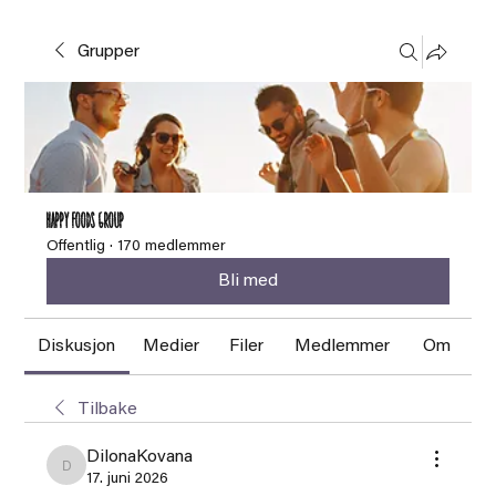
Grupper
HAPPY FOODS Group
Offentlig
·
170 medlemmer
Bli med
Diskusjon
Medier
Filer
Medlemmer
Om
Tilbake
DilonaKovana
DilonaKovana
17. juni 2026