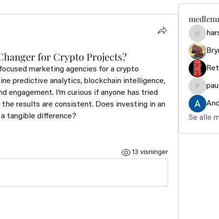
medlem
har
harshte
Bry
Changer for Crypto Projects?
Ret
-focused marketing agencies for a crypto 
 predictive analytics, blockchain intelligence, 
pau
paultell
nd engagement. I’m curious if anyone has tried 
And
the results are consistent. Does investing in an 
a tangible difference?
Se alle 
13 visninger