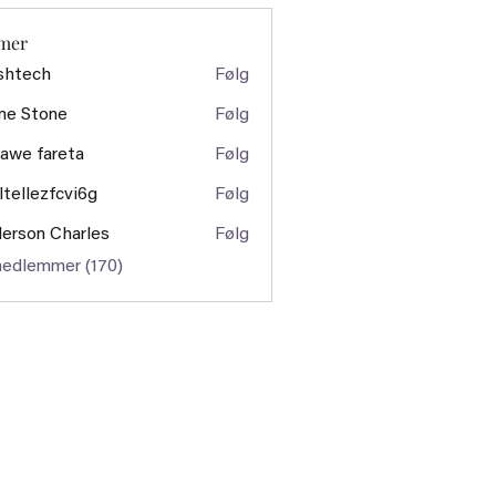
mer
shtech
Følg
ch
ne Stone
Følg
awe fareta
Følg
ltellezfcvi6g
Følg
ezfcvi6g
erson Charles
Følg
medlemmer (170)