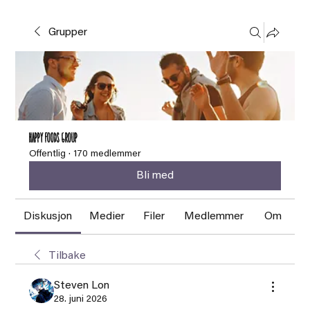
Grupper
HAPPY FOODS Group
Offentlig
·
170 medlemmer
Bli med
Diskusjon
Medier
Filer
Medlemmer
Om
Tilbake
Steven Lon
28. juni 2026