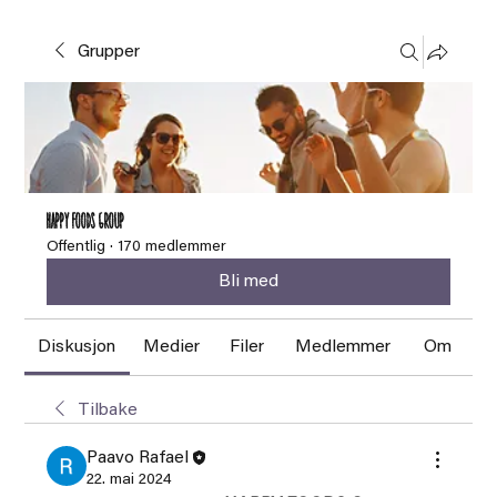
Grupper
HAPPY FOODS Group
Offentlig
·
170 medlemmer
Bli med
Diskusjon
Medier
Filer
Medlemmer
Om
Tilbake
Paavo Rafael
22. mai 2024