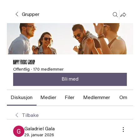
Grupper
HAPPY FOODS Group
Offentlig
·
170 medlemmer
Bli med
Diskusjon
Medier
Filer
Medlemmer
Om
Tilbake
Galadriel Gala
29. januar 2026