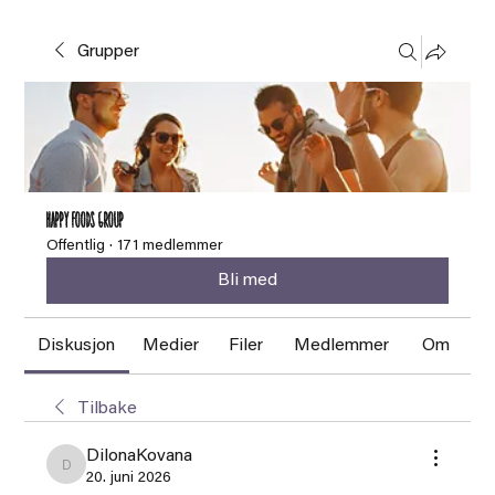
Grupper
HAPPY FOODS Group
Offentlig
·
171 medlemmer
Bli med
Diskusjon
Medier
Filer
Medlemmer
Om
Tilbake
DilonaKovana
DilonaKovana
20. juni 2026