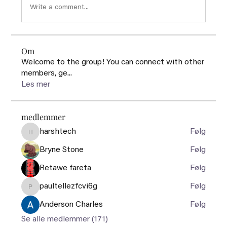
Write a comment...
Om
Welcome to the group! You can connect with other
members, ge
...
Les mer
medlemmer
harshtech
Følg
harshtech
Bryne Stone
Følg
Retawe fareta
Følg
paultellezfcvi6g
Følg
paultellezfcvi6g
Anderson Charles
Følg
Se alle medlemmer (171)