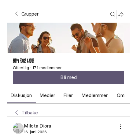
Grupper
HAPPY FOODS Group
Offentlig
·
171 medlemmer
Bli med
Diskusjon
Medier
Filer
Medlemmer
Om
Tilbake
Milota Diora
16. juni 2026