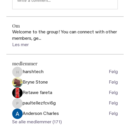
Write a comment...
Om
Welcome to the group! You can connect with other
members, ge
...
Les mer
medlemmer
harshtech
Følg
harshtech
Bryne Stone
Følg
Retawe fareta
Følg
paultellezfcvi6g
Følg
paultellezfcvi6g
Anderson Charles
Følg
Se alle medlemmer (171)