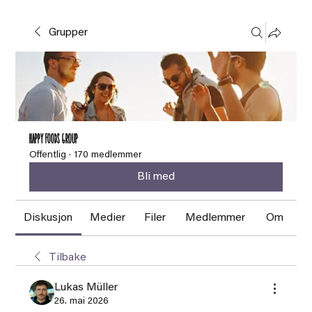
Grupper
HAPPY FOODS Group
Offentlig
·
170 medlemmer
Bli med
Diskusjon
Medier
Filer
Medlemmer
Om
Tilbake
Lukas Müller
26. mai 2026