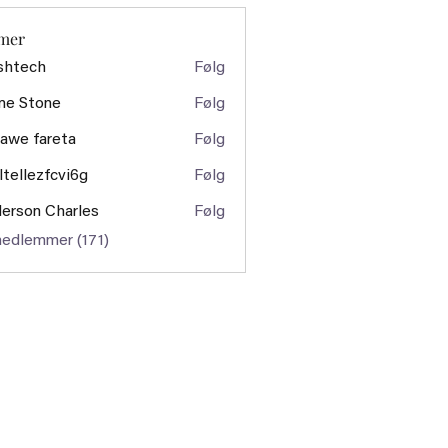
mer
shtech
Følg
ch
ne Stone
Følg
awe fareta
Følg
ltellezfcvi6g
Følg
ezfcvi6g
erson Charles
Følg
medlemmer (171)