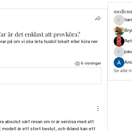
medlem
har
harshte
Bry
ar är det enklast att provköra?
Ret
ar på om vi ska leta husbil lokalt eller köra ner 
pau
paultell
And
6 visninger
Se alle 
ra absolut värt resan om ni är seriösa med att 
t modell är ett stort beslut, och ibland kan ett 