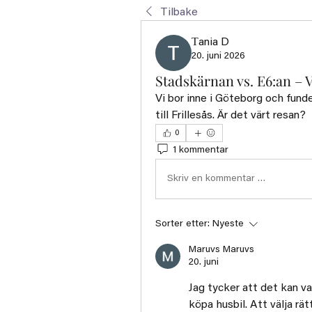
Tilbake
Тania D
20. juni 2026
Stadskärnan vs. E6:an – V
Vi bor inne i Göteborg och funder
till Frillesås. Är det värt resan?
0
1 kommentar
Skriv en kommentar …
Sorter etter:
Nyeste
Maruvs Maruvs
20. juni
Jag tycker att det kan va
köpa husbil. Att välja rät