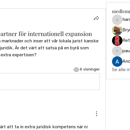
medlem
har
harshte
Bry
partner för internationell expansion
Ret
a marknader och inser att vår lokala jurist kanske 
l juridik. Är det värt att satsa på en byrå som 
pau
paultell
 extra expertisen?
And
6 visninger
Se alle 
ärt att ta in extra juridisk kompetens när ni 