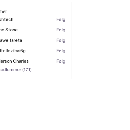
mer
shtech
Følg
ch
ne Stone
Følg
awe fareta
Følg
ltellezfcvi6g
Følg
ezfcvi6g
erson Charles
Følg
medlemmer (171)