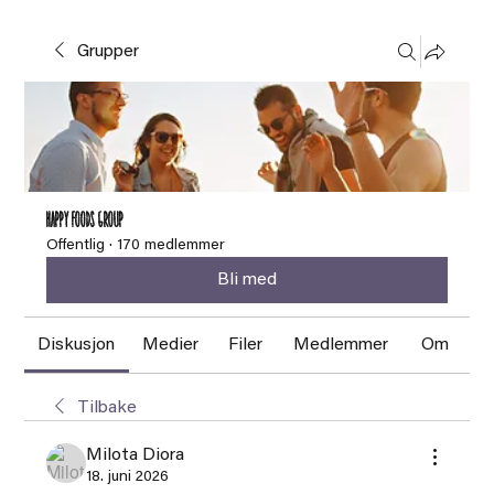
Grupper
HAPPY FOODS Group
Offentlig
·
170 medlemmer
Bli med
Diskusjon
Medier
Filer
Medlemmer
Om
Tilbake
Milota Diora
18. juni 2026