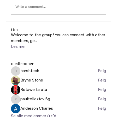
Write a comment...
Om
Welcome to the group! You can connect with other
members, ge
...
Les mer
medlemmer
harshtech
Følg
harshtech
Bryne Stone
Følg
Retawe fareta
Følg
paultellezfcvi6g
Følg
paultellezfcvi6g
Anderson Charles
Følg
Se alle medlemmer (170)